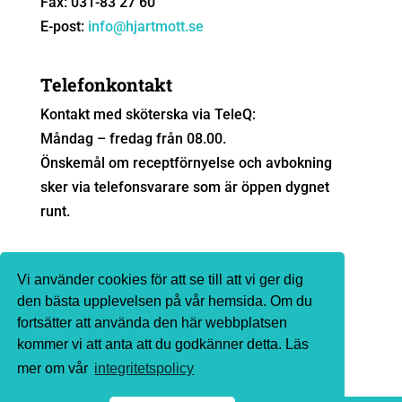
Fax: 031-83 27 60
E-post:
info@hjartmott.se
Telefonkontakt
Kontakt med sköterska via TeleQ:
Måndag – fredag från 08.00.
Önskemål om receptförnyelse och avbokning
sker via telefonsvarare som är öppen dygnet
runt.
Sjukvårdsrådgivning
Vi använder cookies för att se till att vi ger dig
Ingen sjukvårdsrådgivning sker via e-post. Vi
den bästa upplevelsen på vår hemsida. Om du
fortsätter att använda den här webbplatsen
hänvisar till
1177.se
eller telefon 1177 för
kommer vi att anta att du godkänner detta. Läs
sjukvårdsrådgivning.
mer om vår
integritetspolicy