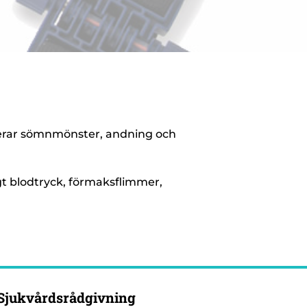
trerar sömnmönster, andning och
gt blodtryck, förmaksflimmer,
Sjukvårdsrådgivning