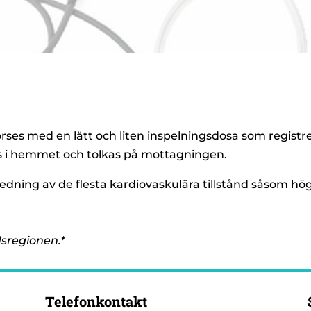
örses med en lätt och liten inspelningsdosa som regis
rs i hemmet och tolkas på mottagningen.
redning av de flesta kardiovaskulära tillstånd såsom hö
dsregionen.*
Telefonkontakt