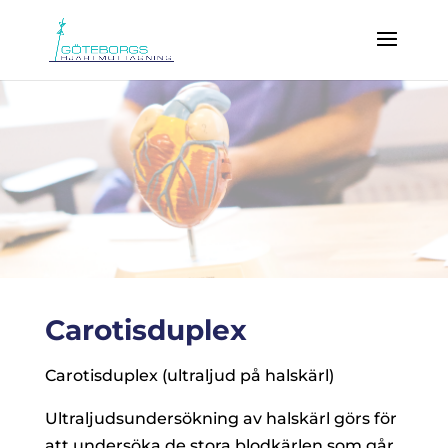
Carotisduplex
Carotisduplex (ultraljud på halskärl)
Ultraljudsundersökning av halskärl görs för
att undersöka de stora blodkärlen som går