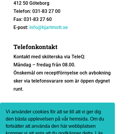
412 50 Göteborg
Telefon: 031-83 27 00
Fax: 031-83 27 60
E-post:
info@hjartmott.se
Telefonkontakt
Kontakt med sköterska via TeleQ:
Måndag – fredag från 08.00.
Önskemål om receptförnyelse och avbokning
sker via telefonsvarare som är öppen dygnet
runt.
Sjukvårdsrådgivning
Vi använder cookies för att se till att vi ger dig
Ingen sjukvårdsrådgivning sker via e-post. Vi
den bästa upplevelsen på vår hemsida. Om du
fortsätter att använda den här webbplatsen
hänvisar till
1177.se
eller telefon 1177 för
kommer vi att anta att du godkänner detta. Läs