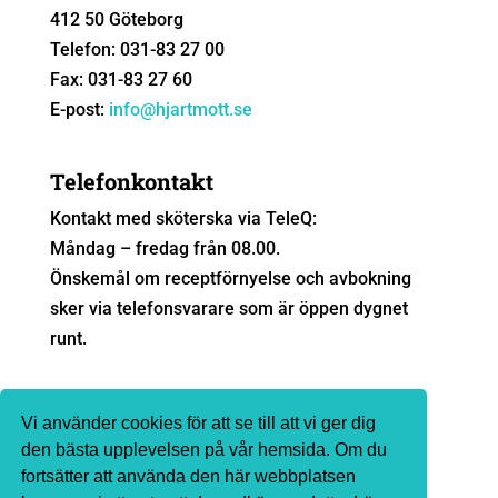
412 50 Göteborg
Telefon: 031-83 27 00
Fax: 031-83 27 60
E-post:
info@hjartmott.se
Telefonkontakt
Kontakt med sköterska via TeleQ:
Måndag – fredag från 08.00.
Önskemål om receptförnyelse och avbokning
sker via telefonsvarare som är öppen dygnet
runt.
Sjukvårdsrådgivning
Vi använder cookies för att se till att vi ger dig
Ingen sjukvårdsrådgivning sker via e-post. Vi
den bästa upplevelsen på vår hemsida. Om du
fortsätter att använda den här webbplatsen
hänvisar till
1177.se
eller telefon 1177 för