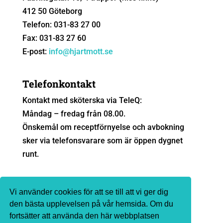
412 50 Göteborg
Telefon: 031-83 27 00
Fax: 031-83 27 60
E-post:
info@hjartmott.se
Telefonkontakt
Kontakt med sköterska via TeleQ:
Måndag – fredag från 08.00.
Önskemål om receptförnyelse och avbokning
sker via telefonsvarare som är öppen dygnet
runt.
Sjukvårdsrådgivning
Vi använder cookies för att se till att vi ger dig
Ingen sjukvårdsrådgivning sker via e-post. Vi
den bästa upplevelsen på vår hemsida. Om du
fortsätter att använda den här webbplatsen
hänvisar till
1177.se
eller telefon 1177 för