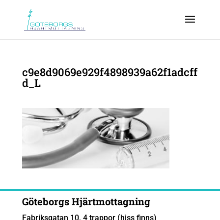
c9e8d9069e929f4898939a62f1adcff
d_L
Göteborgs Hjärtmottagning
Fabriksgatan 10, 4 trappor (hiss finns)