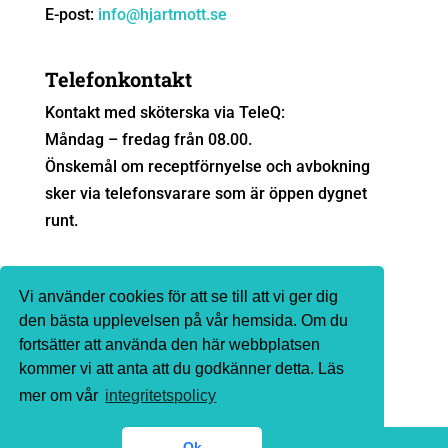
E-post:
info@hjartmott.se
Telefonkontakt
Kontakt med sköterska via TeleQ:
Måndag – fredag från 08.00.
Önskemål om receptförnyelse och avbokning
sker via telefonsvarare som är öppen dygnet
runt.
Sjukvårdsrådgivning
Vi använder cookies för att se till att vi ger dig
Ingen sjukvårdsrådgivning sker via e-post. Vi
den bästa upplevelsen på vår hemsida. Om du
fortsätter att använda den här webbplatsen
hänvisar till
1177.se
eller telefon 1177 för
kommer vi att anta att du godkänner detta. Läs
sjukvårdsrådgivning.
mer om vår
integritetspolicy
Ok