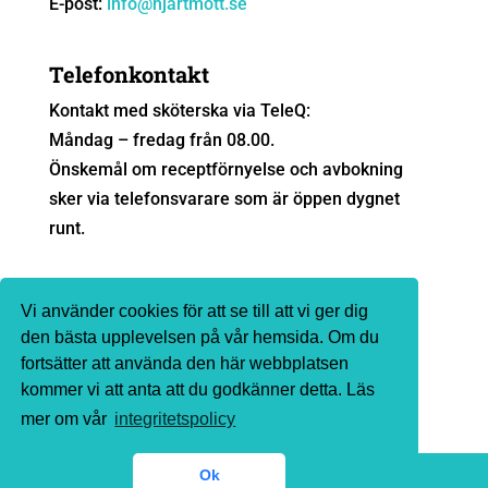
E-post:
info@hjartmott.se
Telefonkontakt
Kontakt med sköterska via TeleQ:
Måndag – fredag från 08.00.
Önskemål om receptförnyelse och avbokning
sker via telefonsvarare som är öppen dygnet
runt.
Sjukvårdsrådgivning
Vi använder cookies för att se till att vi ger dig
Ingen sjukvårdsrådgivning sker via e-post. Vi
den bästa upplevelsen på vår hemsida. Om du
fortsätter att använda den här webbplatsen
hänvisar till
1177.se
eller telefon 1177 för
kommer vi att anta att du godkänner detta. Läs
sjukvårdsrådgivning.
mer om vår
integritetspolicy
Ok
© Göteborgs Hjärtmottagning 2021. All rights