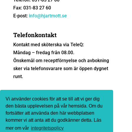
Fax: 031-83 27 60
E-post:
info@hjartmott.se
Telefonkontakt
Kontakt med sköterska via TeleQ:
Måndag – fredag från 08.00.
Önskemål om receptförnyelse och avbokning
sker via telefonsvarare som är öppen dygnet
runt.
Sjukvårdsrådgivning
Vi använder cookies för att se till att vi ger dig
Ingen sjukvårdsrådgivning sker via e-post. Vi
den bästa upplevelsen på vår hemsida. Om du
fortsätter att använda den här webbplatsen
hänvisar till
1177.se
eller telefon 1177 för
kommer vi att anta att du godkänner detta. Läs
sjukvårdsrådgivning.
mer om vår
integritetspolicy