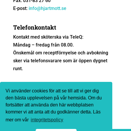
Fax: 031-83 27 60
E-post:
info@hjartmott.se
Telefonkontakt
Kontakt med sköterska via TeleQ:
Måndag – fredag från 08.00.
Önskemål om receptförnyelse och avbokning
sker via telefonsvarare som är öppen dygnet
runt.
Sjukvårdsrådgivning
Vi använder cookies för att se till att vi ger dig
Ingen sjukvårdsrådgivning sker via e-post. Vi
den bästa upplevelsen på vår hemsida. Om du
fortsätter att använda den här webbplatsen
hänvisar till
1177.se
eller telefon 1177 för
kommer vi att anta att du godkänner detta. Läs
sjukvårdsrådgivning.
mer om vår
integritetspolicy